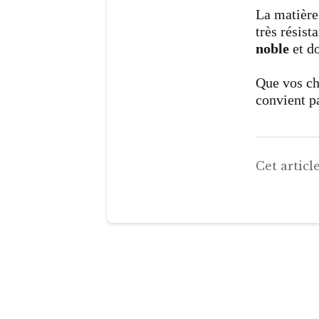
La matière
très résist
noble
et d
Que vos ch
convient p
Cet article