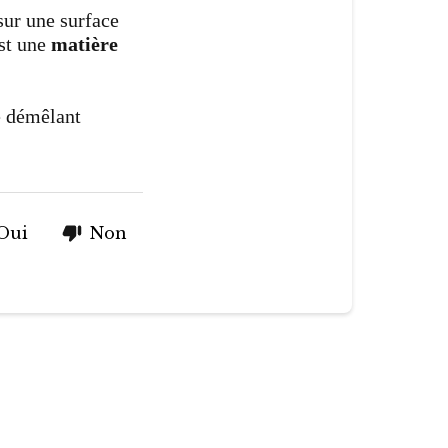
sur une surface
est une
matière
e démêlant
Oui
Non